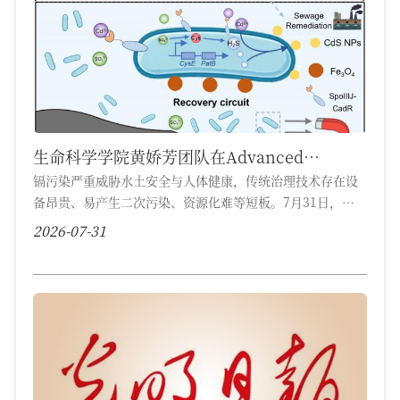
生命科学学院黄娇芳团队在Advanced
Functional Materials发表原创成果
镉污染严重威胁水土安全与人体健康，传统治理技术存在设
备昂贵、易产生二次污染、资源化难等短板。7月31日，江
西师范大学生命科学学院黄娇芳团队在国际权威期刊
2026-07-31
《Advanced Functional Materials》发表研究论文，报道
了一种集传感、修复与回收于一体的工程活体材料。陈建树
博士、朱小娟博士为第一作者，黄娇芳教授为独立通讯作
者，江西师范大学和华东理工大学为论文的通讯单位。该研
究以枯草芽孢杆菌为底盘，通过合成生物学策略整合...