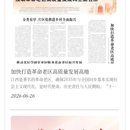
Antigen Oligosaccharides》为题，在线刊发于国际化学顶
级期刊《Angewandte Chemie International Edition》
（IF...
加快打造革命老区高质量发展高地
江西是著名的革命老区，确保2035年与全国同步基本实现社
会主义现代化，是时代使命、历史责任与人民期盼。“十四
五”时期，江西发展历程极不寻常、极不平凡，交出了一份
2026-06-26
成色十足的优异答卷。现在，距离2035年不到10年时间，江
西要聚焦高质量发展这个首要任务，以动力换芯强动能、体
制除障激活力、空间重塑优布局、民生提质增福祉、生态赋
能筑优势，着力增强内生动力，加快打造革命老区高质量发
展高地。 动力换芯，以新质生产力驱...