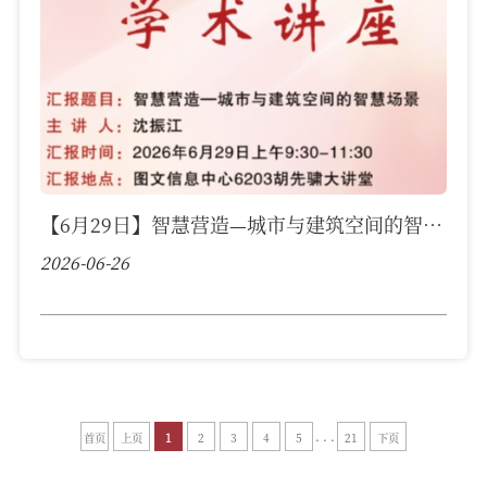
【6月29日】智慧营造—城市与建筑空间的智慧
场景
2026-06-26
. . .
首页
上页
1
2
3
4
5
21
下页