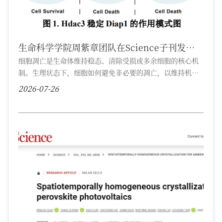
生命科学学院周紫章团队在Science子刊发表
原创成果
细胞凋亡是生命体维持稳态、清除受损或多余细胞的核心机
制。生理状态下，细胞如何避免非必要的凋亡，以维持机体
的稳态，尚不清楚。2026年7月26日，生命科学学院周紫章
2026-07-26
团队在国际知名期刊Science Advances发表题为“Hdac3
suppresses apoptosis through deacetylating and
stabilizing the anti-apoptotic protein Diap1”的研究论
文。首次揭示了抗凋亡蛋白Diap1经乙酰化修饰，增强其稳
定性，防止非必要凋亡的分子机制。博士研究生...