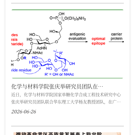
重要桥梁，在实践育人中发挥独特作用。红色场馆由纪念空
间转向育人空间，其动因体现为时代特征、政策导向与内在
需求的推动，其内涵体现为空间属性、生产逻辑与功能目标
的转变，其特征体现为叙事方式、叙事主...
化学与材料学院张庆举研究员团队在
《Angewandte Chemie International
近日，化学与材料学院国家单糖化学合成工程技术研究中心
张庆举研究员团队联合华东理工大学杨友教授团队，在广谱
Edition》上发表最新研究成果
抗耐药细菌糖缀合疫苗研发领域取得原创性重大突破，相关
2026-06-26
成果以《Chemical Synthesis and Immunological
Evaluation of Escherichia coliO29, Shigella
dysenteriae Serotype11, and Proteus vulgarisO12 O-