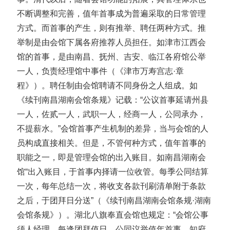
不断调整和完善，值年首事成为普遍采取的日常管理
方式。而首事的产生，则有推举、聘任两种方式。推
举制是由会馆下属各府推荐人员担任。如津市江西会
馆的首事，是由南昌、抚州、吉安、临江各府馆公举
一人，负责经理馆中事件（《津市万寿宫志·章
程》）。聘任制由会馆聘请不同身份之人组成。如
《续刊南昌湖南会馆条规》记载：“公议首事延请州县
一人，佐贰一人，武职一人，经商一人，公同承办，
不提薪水。”会馆首事产生机制的差异，当与会馆的人
员构成直接相关。但是，不管何种方式，值年首事的
职能之一，即是管理会馆的出入账目。如南昌湖南会
馆“出入账目，于首事内择请一位收管。每季公同结算
一次，每年总结一次，将收支各款刊刷清单附于条款
之后，于团拜日分送”（《续刊南昌湖南会馆条规·湖南
会馆条规》）。湖北八旗奉直会馆也规定：“会馆公事
须人经理。每逢团拜值日，公同议举值年首事，知府