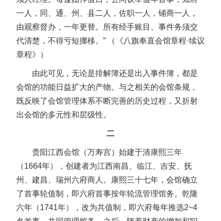
一人，同、通、州、县二人，佐职一人，铺商一人，
由观察督办，一年更替。所有经手账目、事件务须交
代清楚，不得亏短挪移。” （《八旗奉直会馆章程·续议
章程》）
由此可见，无论是排解簿还是出入事件簿，都是
会馆的功能日益扩大的产物。与之相关的会馆条规，
既反映了会馆管理体系不断完善的历史过程，又折射
出会馆的多元性和层级性。
二
贵阳江西会馆（万寿宫）始建于清康熙三年
（1664年），创建者为江西南昌、临江、吉安、抚
州、建昌、瑞州六府商人。康熙三十七年，会馆确立
了首事轮值制，即六府首事按年轮流管理馆务。乾隆
六年（1741年），改为共值制，即六府每年推选2~4