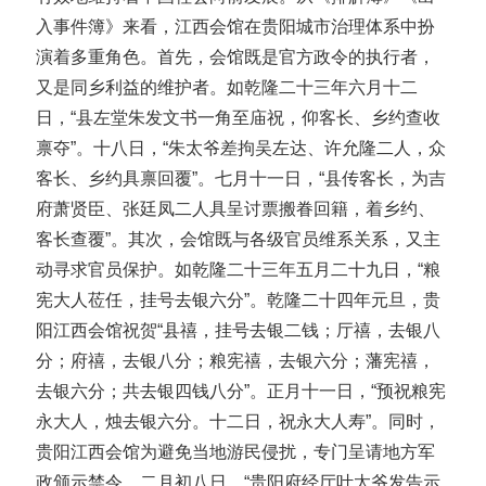
入事件簿》来看，江西会馆在贵阳城市治理体系中扮
演着多重角色。首先，会馆既是官方政令的执行者，
又是同乡利益的维护者。如乾隆二十三年六月十二
日，“县左堂朱发文书一角至庙祝，仰客长、乡约查收
禀夺”。十八日，“朱太爷差拘吴左达、许允隆二人，众
客长、乡约具禀回覆”。七月十一日，“县传客长，为吉
府萧贤臣、张廷凤二人具呈讨票搬眷回籍，着乡约、
客长查覆”。其次，会馆既与各级官员维系关系，又主
动寻求官员保护。如乾隆二十三年五月二十九日，“粮
宪大人莅任，挂号去银六分”。乾隆二十四年元旦，贵
阳江西会馆祝贺“县禧，挂号去银二钱；厅禧，去银八
分；府禧，去银八分；粮宪禧，去银六分；藩宪禧，
去银六分；共去银四钱八分”。正月十一日，“预祝粮宪
永大人，烛去银六分。十二日，祝永大人寿”。同时，
贵阳江西会馆为避免当地游民侵扰，专门呈请地方军
政颁示禁令。二月初八日，“贵阳府经厅叶太爷发告示