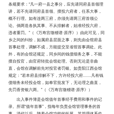
条规要求：“凡一府一县之事分，应先请同府县首领理
讲，若不先请同府县首领、擅投六府者，任系大事，
概不行理。如有连两三府，亦须先请两三府首领公
论。倘两造各执其事、不从排解者，始准经投六府，
违者重罚。”（《万寿宫徵稽谱·原序》）由此可见，同
乡之间的纠纷，如属府县层面之事，则先由会馆府县
首事处理，调解不成，方能提交至省馆首事调处。此
外，有的会馆还规定，同乡间的钱债细务之事，不能
擅自投官，由官府转批会馆处理。否则无论是非曲
直，会馆在调解前先对投官者罚银。如贵阳江西会馆
规定：“若本府县排解不下，方许经投六府……凡有钱
债细务未经投会馆，如奉官批发下，无论理之曲直，
先罚香资银六两。”（《万寿宫徵稽谱·原序》）
出入事件簿是会馆值年首事经手费用和事件的记
录。所谓“值年首事”，指每年负责会馆管理事务的首
事。清代以后，随着会馆功能的拓展，其管理体系也