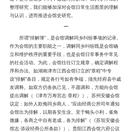
整理研究，我们能够加深对会馆日常生活图景的理解
与认识，进而推进会馆史研究。
一
所谓“排解簿”，是会馆调解同乡纠纷事项的记录。
作为会馆的主要职能之一，调解同乡纠纷既是会馆确
立和维护秩序的重要手段，也是会馆日常事务中常见
的社会活动。为此，会馆往往订立规章，确定调解程
序和办法。如湖南津市江西会馆订立的“章程”中专
设“排解”条目，规定各行号如有争端，须先经府县中戚
友调释。如双方仍各执己见，不愿调和，方能向会馆
提出调解（《津市万寿宫志·章程》）。苏州安徽会馆
议定：如外人欺侮同乡商人，“应由经商公所司年通知
会馆出为排解，以期各安生业。至于蝇头小利，雀角
微嫌，各商之中自有老成，各为排解”（《苏垣安徽会
馆志·添设经商公所条款》）。贵阳江西会馆六府公议