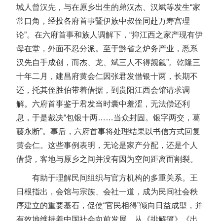
城人曾汉先，与在原乡出生的弟汉杰、汉斌等发生“家
常口角，经投各府首事暨伊族中叔侄同赴万寿宫理
论”。在六府首事和族人调解下，“抑江西之家产现有伊
母在堂，外面不忍分派。至于黔省之炉务产业，悉系
汉先自手成创，而杰、龙、斌三人不得觊觎”。乾隆三
十年二月，建昌府黄会仁因张君发借银十两，长期不
还，托其侄胜伯带着借据，到贵阳江西会馆请求调
解。六府首事鉴于君发当时囊中羞涩，无法偿还利
息，于是裁决“包银十两……当众封固。银字两交，葛
藤永断”。事后，六府首事将处理结果以书信方式回复
黄会仁。这些事例表明，无论是家产分配，还是个人
借贷，客地与原乡之间并没有因为空间距离而割裂。
有助于理解民间组织与官方机构的多重关系。王
日根指出，会馆与宗族、会社一道，成为民间社会秩
序建立的重要基石，促使“官民相得”倾向日益成型，并
有效地维持着中国社会向前发展。从《排解簿》《出