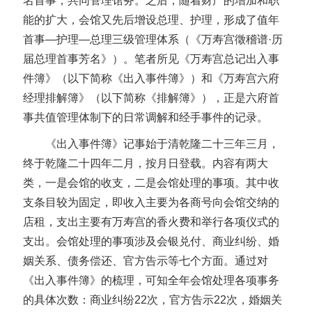
名首事，共同管理馆务。之后，随着财产的增加和职
能的扩大，会馆又先后增设总理、护理，形成了值年
首事—护理—总理三级管理体系（《万寿宫徵稽谱·历
届总理首事芳名》）。笔者所见《万寿宫总记出入事
件簿》（以下简称《出入事件簿》）和《万寿宫六府
经理排解簿》（以下简称《排解簿》），正是六府首
事共值管理体制下的日常调解和经手事件的记录。
《出入事件簿》记事始于清乾隆二十三年三月，
终于乾隆二十四年二月，按月日登载。内容有两大
类，一是会馆的收支，二是会馆处理的事项。其中收
支条目较为固定，即收入主要为各商号向会馆交纳的
店租，支出主要有万寿宫的香火费和举行各项仪式的
支出。会馆处理的事项涉及会银兑付、商业纠纷、婚
姻关系、债务偿还、官方告示等七个方面。通过对
《出入事件簿》的梳理，可知全年会馆处理各项事务
的具体次数：商业纠纷22次，官方告示22次，婚姻关