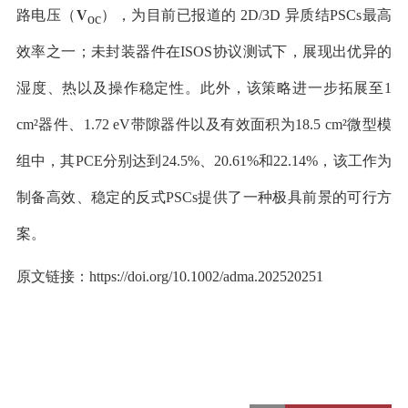
路电压（
V
），为目前已报道的
2D/3D
异质结
PSCs
最高
oc
效率之一；未封装器件在
ISOS
协议测试下，展现出优异的
湿度、热以及操作稳定性。此外，该策略进一步拓展至
1
cm²
器件、
1.72 eV
带隙器件以及有效面积为
18.5 cm²
微型模
组中，其
PCE
分别达到
24.5%
、
20.61%
和
22.14%
，该工作为
制备高效、稳定的反式
PSCs
提供了一种极具前景的可行方
案。
原文链接：
https://doi.org/10.1002/adma.202520251