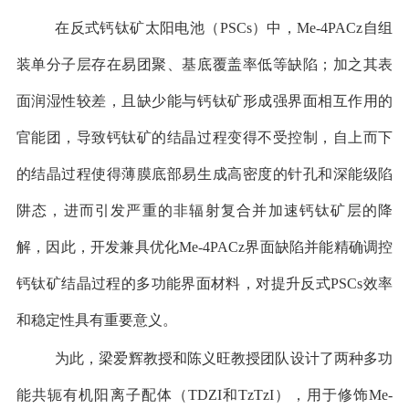
在反式钙钛矿太阳电池（
PSCs
）中，
Me-4PACz
自组
装单分子层存在易团聚、基底覆盖率低等缺陷；加之其表
面润湿性较差，且缺少能与钙钛矿形成强界面相互作用的
官能团，导致钙钛矿的结晶过程变得不受控制，自上而下
的结晶过程使得薄膜底部易生成高密度的针孔和深能级陷
阱态，进而引发严重的非辐射复合并加速钙钛矿层的降
解，因此，开发兼具优化
Me-4PACz
界面缺陷并能精确调控
钙钛矿结晶过程的多功能界面材料，对提升反式
PSCs
效率
和稳定性具有重要意义。
为此，梁爱辉教授和陈义旺教授团队设计了两种多功
能共轭有机阳离子配体（
TDZI
和
TzTzI
），用于修饰
Me-