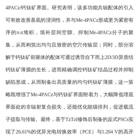
4PACz/
钙钛矿界面。研究表明，该多功能共轭配体的引入
可有效改善基底的浸润性，并与
Me-4PACz
形成更为紧密有
序的
π-π
堆积，填补层间空隙、抑制
Me-4PACz
分子的聚
集，从而构筑出均匀且致密的空穴传输层；同时，部分溶
解于钙钛矿前驱体的配体可通过诱导自下而上
2D/3D
异质结
钙钛矿薄膜的生长，进而精确调控钙钛矿结晶过程并抑制
缺陷形成，从而制备出高质量的均匀钙钛矿薄膜，这一策
略既增强了
Me-4PACz
与钙钛矿界面附着力，大幅降低埋底
界面处的非辐射复合损失，还能优化能级排列，促进载流
子提取与传输。最终，基于
TzTzI
修饰后制备的反式
PSCs
实
现了
26.61%
的优异光电转换效率（
PCE
）与
1.204 V
的高开