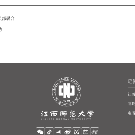
员部署会
动
瑶
江西
邮政
电话