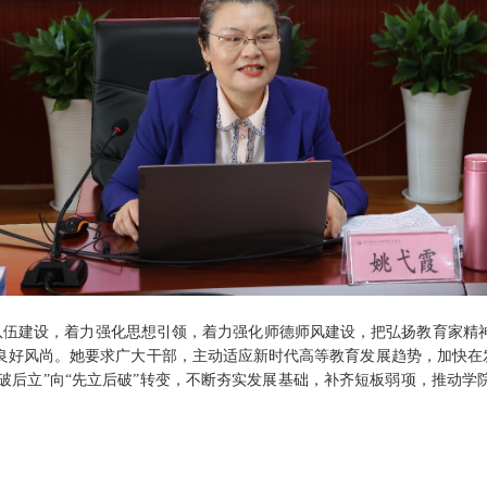
队伍建设，着力强化思想引领，着力强化师德师风建设，把弘扬教育家精
好风尚。她要求广大干部，主动适应新时代高等教育发展趋势，加快在发
“先破后立”向“先立后破”转变，不断夯实发展基础，补齐短板弱项，推动